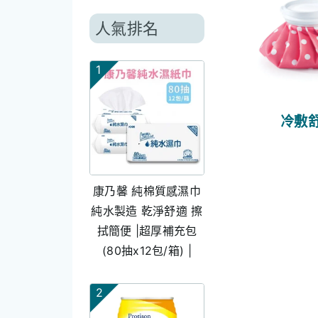
人氣排名
1
冷敷
康乃馨 純棉質感濕巾
純水製造 乾淨舒適 擦
拭簡便 |超厚補充包
(80抽x12包/箱) |
2