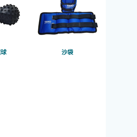
健球
沙袋