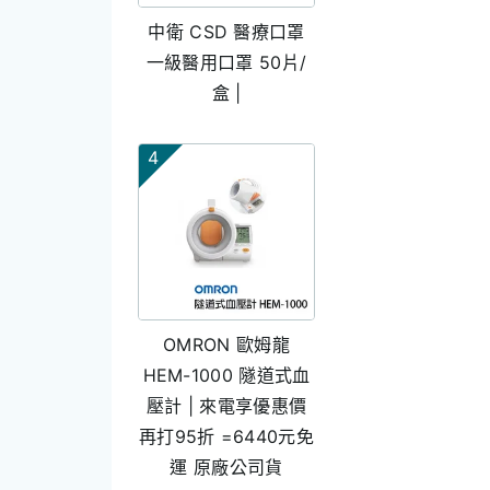
中衛 CSD 醫療口罩
一級醫用口罩 50片/
盒 |
4
OMRON 歐姆龍
HEM-1000 隧道式血
壓計 | 來電享優惠價
再打95折 =6440元免
運 原廠公司貨