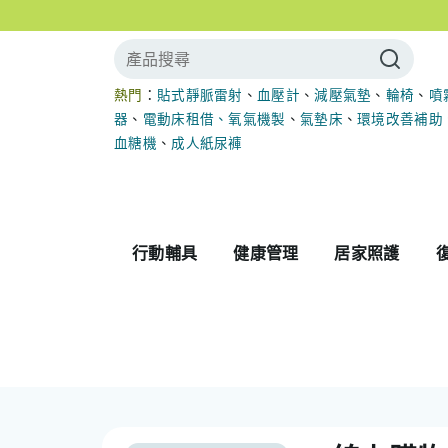
熱門
：
貼式靜脈雷射
、
血壓計
、
減壓氣墊
、
輪椅
、
噴
器
、
電動床租借
、
氧氣機製
、
氣墊床
、
環境改善補助
血糖機
、
成人紙尿褲
行動輔具
健康管理
居家照護