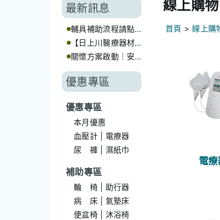
線上購物
最新訊息
首頁
>
線上購
輔具補助流程請點
我💡
【日上川醫療器材
｜長照輔具補助代
關懷方案啟動｜安
辦服務】
心選擇日上川🤝
優惠專區
優惠專區
本月優惠
血壓計 | 電療器
尿 褲 | 濕紙巾
電療
補助專區
輪 椅 | 助行器
病 床 | 氣墊床
便盆椅 | 沐浴椅