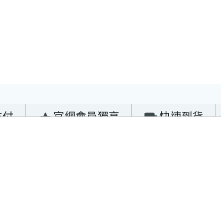
支付
官網會員獨享
快速到貨
2393-3790
About Us
Service
393-0795
品牌故事
線上客服
中山路三段2-3
最新消息
會員專區
聯絡我們
訂單查詢
89@gmail.com