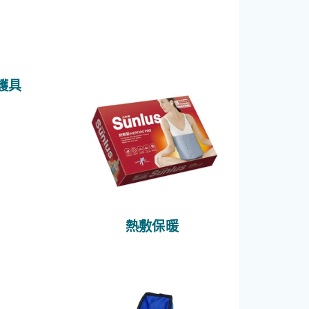
護具
熱敷保暖