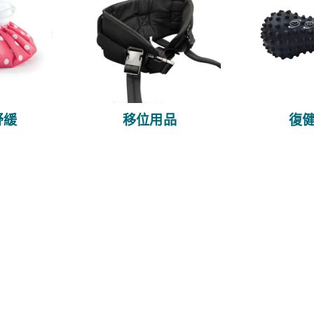
舒緩
移位用品
復