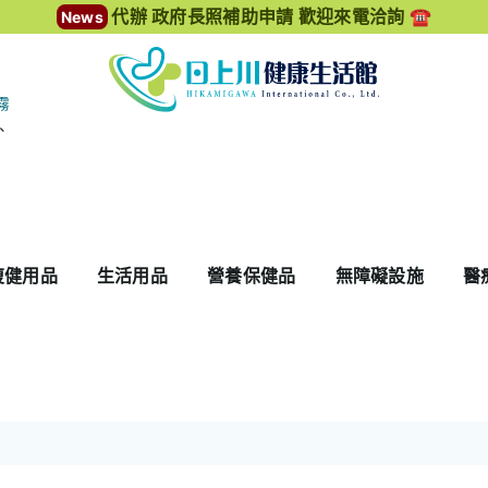
代辦 政府長照補助申請 歡迎來電洽詢 ☎️
News
霧
、
復健用品
生活用品
營養保健品
無障礙設施
醫