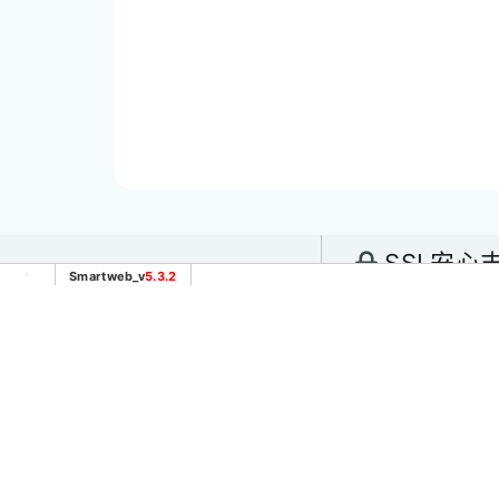
SSL安心
Smartweb_v
5.3.2
電話：
(04) 
傳真：(04) 2
台中市太平區
@845ymdbt
號
歡迎加入詢問
hiuekawa96