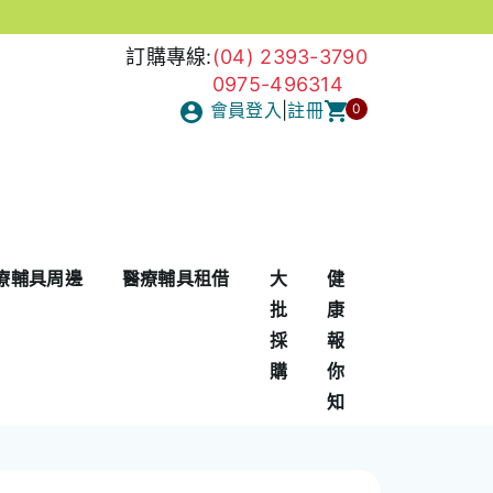
訂購專線:
(04) 2393-3790
0975-496314
會員登入
|
註冊
0
療輔具周邊
醫療輔具租借
大
健
批
康
採
報
購
你
知