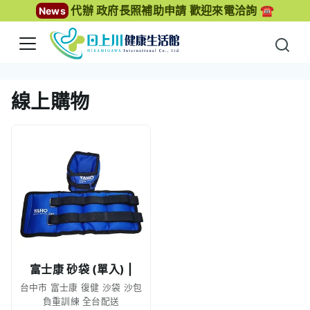
代辦 政府長照補助申請 歡迎來電洽詢 ☎️
News
線上購物
富士康 砂袋 (單入) |
台中市 富士康 復健 沙袋 沙包
負重訓練 全台配送