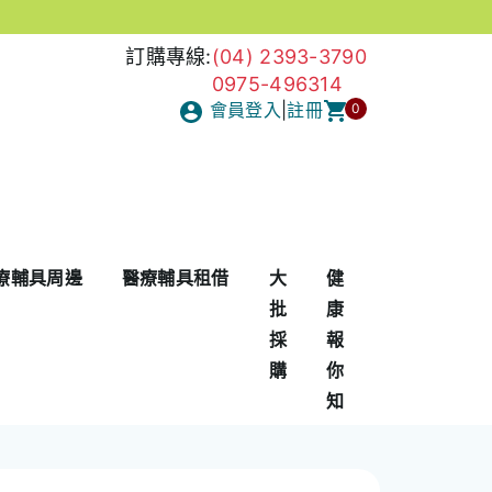
訂購專線:
(04) 2393-3790
0975-496314
會員登入
|
註冊
0
療輔具周邊
醫療輔具租借
大
健
批
康
採
報
購
你
知