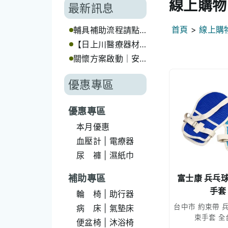
線上購物
最新訊息
首頁
>
線上購
輔具補助流程請點
我💡
【日上川醫療器材
｜長照輔具補助代
關懷方案啟動｜安
辦服務】
心選擇日上川🤝
優惠專區
優惠專區
本月優惠
血壓計 | 電療器
尿 褲 | 濕紙巾
富士康 兵乓
補助專區
手套 
輪 椅 | 助行器
台中市 約束帶 
病 床 | 氣墊床
束手套 全
便盆椅 | 沐浴椅