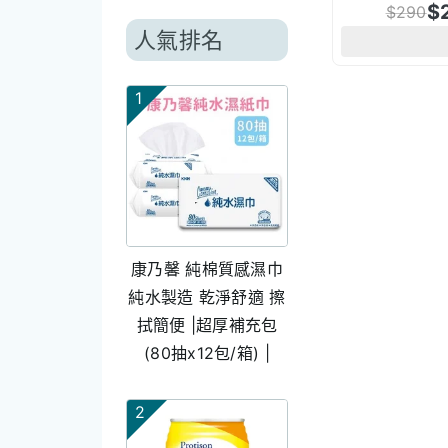
$
$
290
人氣排名
1
康乃馨 純棉質感濕巾
純水製造 乾淨舒適 擦
拭簡便 |超厚補充包
(80抽x12包/箱) |
2