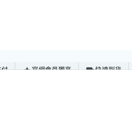
支付
官網會員獨享
快速到貨
2393-3790
About Us
Service
393-0795
品牌故事
線上客服
中山路三段2-3
最新消息
會員專區
聯絡我們
訂單查詢
89@gmail.com