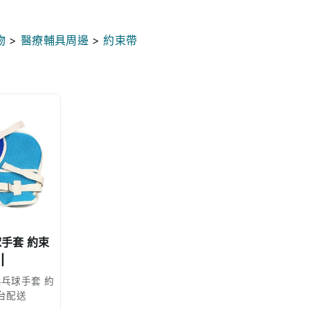
物
>
醫療輔具周邊
>
約束帶
球手套 約束
|
兵乓球手套 約
台配送