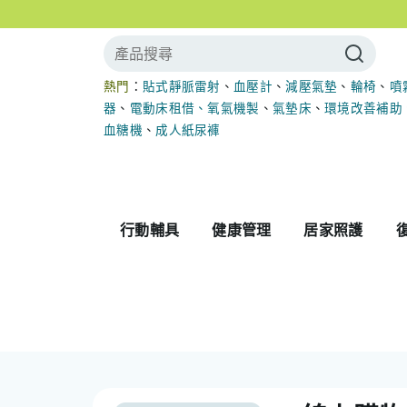
熱門
：
貼式靜脈雷射
、
血壓計
、
減壓氣墊
、
輪椅
、
噴
器
、
電動床租借
、
氧氣機製
、
氣墊床
、
環境改善補助
血糖機
、
成人紙尿褲
行動輔具
健康管理
居家照護