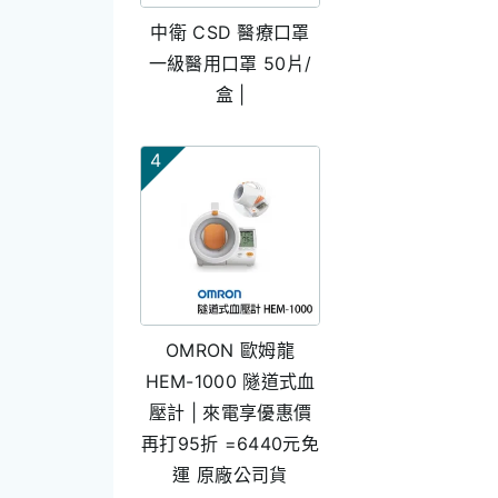
中衛 CSD 醫療口罩
一級醫用口罩 50片/
盒 |
4
OMRON 歐姆龍
HEM-1000 隧道式血
壓計 | 來電享優惠價
再打95折 =6440元免
運 原廠公司貨