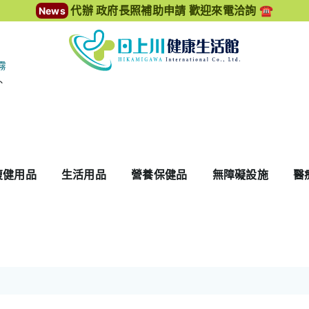
代辦 政府長照補助申請 歡迎來電洽詢 ☎️
News
霧
、
復健用品
生活用品
營養保健品
無障礙設施
醫