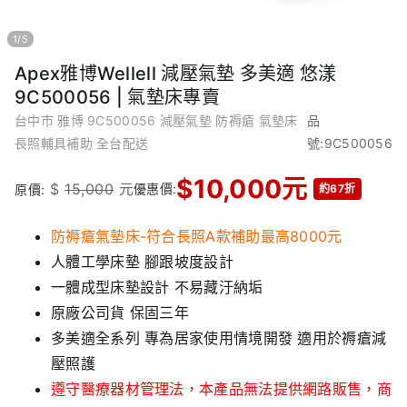
1
/
5
Apex雅博Wellell 減壓氣墊 多美適 悠漾
9C500056 | 氣墊床專賣
台中市 雅博 9C500056 減壓氣墊 防褥瘡 氣墊床
品
長照輔具補助 全台配送
號:9C500056
$
10,000
元
$
15,000
元
優惠價:
原價:
約67折
防褥瘡氣墊床-符合長照A款補助最高8000元
人體工學床墊 腳跟坡度設計
一體成型床墊設計 不易藏汙納垢
原廠公司貨 保固三年
多美適全系列 專為居家使用情境開發 適用於褥瘡減
壓照護
遵守醫療器材管理法，本產品無法提供網路販售，商