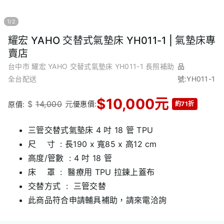
1
/
2
耀宏 YAHO 交替式氣墊床 YH011-1 | 氣墊床專
賣店
台中市 耀宏 YAHO 交替式氣墊床 YH011-1 長照補助
品
全台配送
號:YH011-1
$
10,000
元
$
14,000
元
優惠價:
原價:
約71折
三管交替式氣墊床 4 吋 18 管 TPU
尺 寸 : 長190 x 寬85 x 高12 cm
高度/管數 : 4 吋 18 管
床 罩 : 醫療用 TPU 拉鍊上蓋布
交替方式 : 三管交替
此商品符合申請輔具補助，請來電洽詢